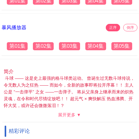
第01集
第02集
第03集
第04集
第05集
暴风播放器
正序
倒序
第01集
第02集
第03集
第04集
第05集
简介
斗球 —— 这是史上最强的格斗球类运动。 曾诞生过无数斗球传说，
令无数人为之狂热 —— 而如今，全新的故事即将拉开序幕！！ 主人
公是 “一击弹平” 之女 ——一击弹子。 将从父亲身上继承而来的炽热
灵魂，在令和时代尽情绽放吧！！ 超元气 × 爽快解压 热血沸腾、开
怀大笑，或许还会微微落泪！？
展开更多 ▼
精彩评论