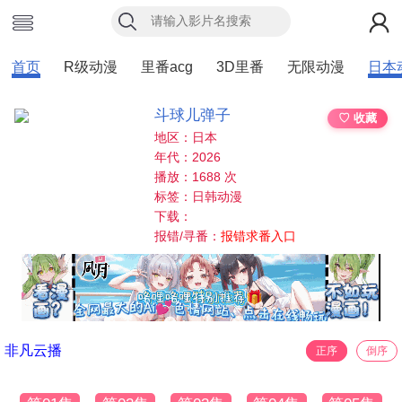
首页
R级动漫
里番acg
3D里番
无限动漫
日本
斗球儿弹子
♡ 收藏
地区：日本
年代：2026
播放：1688 次
标签：日韩动漫
下载：
报错/寻番：
报错求番入口
非凡云播
正序
倒序