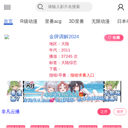
首页
R级动漫
里番acg
3D里番
无限动漫
日本
金牌调解2024
♡ 收藏
地区：大陆
年代：2011
播放：37245 次
标签：大陆综艺
下载：
报错/寻番：
报错求番入口
非凡云播
正序
倒序