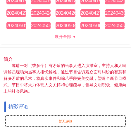
20240415
20240416
20240418
20240419
20240421
期
期
期
期
期
20240423
20240424
20240426
20240427
20240430
期
期
期
期
期
20240501
20240503
20240504
20240506
20240507
期
期
期
期
期
展开全部 ▼
简介
邀请一对（或多个）有矛盾的当事人进入演播室，主持人和人民
调解员现场为当事人排忧解难，通过节目告诉观众面对纠纷的智慧和
解决矛盾的艺术，将真实事件和综艺手段完美交融，塑造全新节目模
式。节目中将大力体现人文关怀和心理疏导，倡导文明积极、健康向
上的社会风尚。
精彩评论
暂无评论