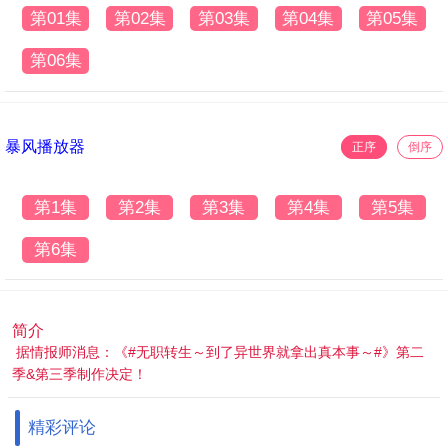
第01集
第02集
第03集
第04集
第05集
第06集
暴风播放器
正序
倒序
第1集
第2集
第3集
第4集
第5集
第6集
简介
据情报师消息：《#无职转生～到了异世界就拿出真本事～#》第二
季&第三季制作决定！
精彩评论