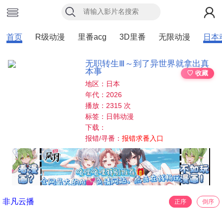
首页
R级动漫
里番acg
3D里番
无限动漫
日本
无职转生Ⅲ～到了异世界就拿出真
本事
♡ 收藏
地区：日本
年代：2026
播放：2315 次
标签：日韩动漫
下载：
报错/寻番：
报错求番入口
非凡云播
正序
倒序