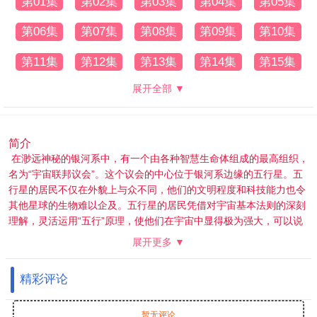
第01集
第02集
第03集
第04集
第05集
第06集
第07集
第08集
第09集
第10集
第11集
第12集
第13集
第14集
第15集
展开全部 ▼
简介
在渺远神秘的银河系中，有一个由各种智慧生命体组成的最高组织，
名为“宇宙联邦议会”。这个议会的中心位于银河系边缘的五行星。五
行星的居民不仅在外貌上与众不同，他们的文明程度和科技能力也令
其他星球的生物难以企及。五行星的居民凭借对宇宙基本法则的深刻
理解，灵活运用“五行”原理，使他们在宇宙中显得极为强大，可以说
是超级宇宙人。通过这种高度发达的科技与哲理，他们掌握着宇宙的
展开更多 ▼
许多秘密。 作为宇宙联邦议会中具有悠久历史和巨大影响力的星球，
在最近的一次议会上，五行星获得了宇宙联邦议会下属的“恒星发展
精彩评论
指导审议会”的重大批准。他们通过了一项重要的议案——《加速开
发被其他生物支配的星球》。这个决定标志着五行星的居民将开始积
极介入其他星球的事务，以达到他们的目的。而他们的下一个目标直
暂无评论