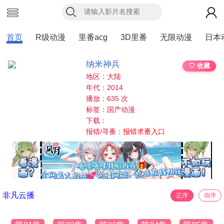
首页
R级动漫
里番acg
3D里番
无限动漫
日本
纳米神兵
♡ 收藏
地区：大陆
年代：2014
播放：635 次
标签：国产动漫
下载：
报错/寻番：
报错求番入口
非凡云播
正序
倒序