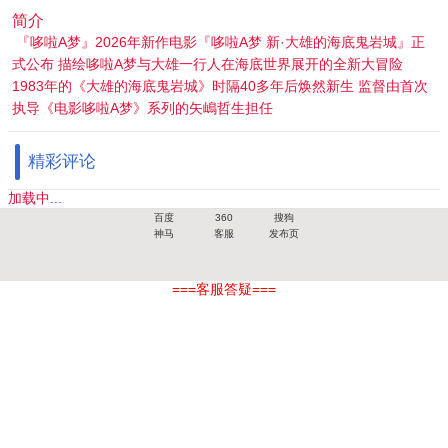
简介
『哆啦A梦』2026年新作电影『哆啦A梦 新·大雄的海底鬼岩城』正
式公布 描绘哆啦A梦与大雄一行人在海底世界展开的全新大冒险
1983年的《大雄的海底鬼岩城》时隔40多年后焕然新生 监督由首次
执导《电影哆啦A梦》系列的矢嶋哲生担任
精彩评论
加载中...
百度
360
搜狗
神马
客服
发布页
===客服答疑===