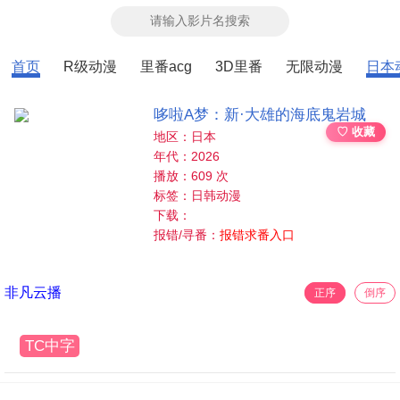
首页
R级动漫
里番acg
3D里番
无限动漫
日本
哆啦A梦：新·大雄的海底鬼岩城
♡ 收藏
地区：日本
年代：2026
播放：609 次
标签：日韩动漫
下载：
报错/寻番：
报错求番入口
非凡云播
正序
倒序
TC中字
v2