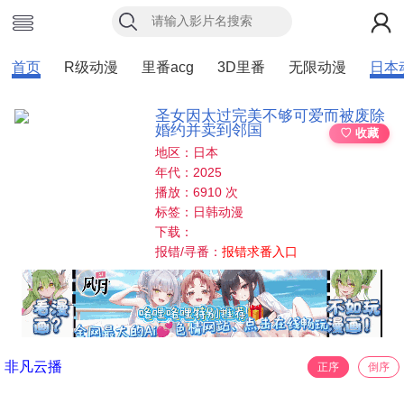
首页
R级动漫
里番acg
3D里番
无限动漫
日本
圣女因太过完美不够可爱而被废除
婚约并卖到邻国
♡ 收藏
地区：日本
年代：2025
播放：6910 次
标签：日韩动漫
下载：
报错/寻番：
报错求番入口
非凡云播
正序
倒序