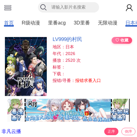
首页
R级动漫
里番acg
3D里番
无限动漫
日本
LV999的村民
♡ 收藏
地区：日本
年代：2026
播放：2520 次
标签：
下载：
报错/寻番：
报错求番入口
非凡云播
正序
倒序