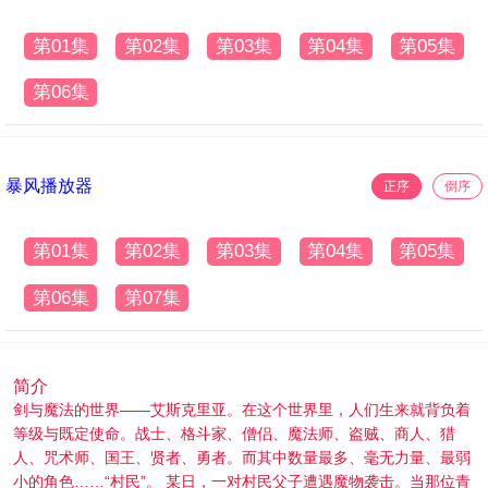
第01集
第02集
第03集
第04集
第05集
第06集
暴风播放器
正序
倒序
第01集
第02集
第03集
第04集
第05集
第06集
第07集
简介
剑与魔法的世界——艾斯克里亚。在这个世界里，人们生来就背负着
等级与既定使命。战士、格斗家、僧侣、魔法师、盗贼、商人、猎
人、咒术师、国王、贤者、勇者。而其中数量最多、毫无力量、最弱
小的角色……“村民”。 某日，一对村民父子遭遇魔物袭击。当那位青